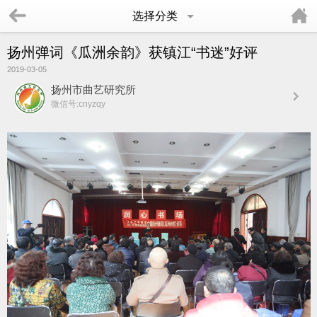
选择分类
扬州弹词《瓜洲余韵》获镇江“书迷”好评
2019-03-05
扬州市曲艺研究所
微信号:cnyzqy