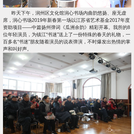
昨天下午，润州区文化馆润心书场内曲韵悠扬、座无虚
席，润心书场2019年新春第一场以江苏省艺术基金2017年度
资助项目——中篇扬州弹词《瓜洲余韵》精彩开幕。我所的8
位年轻演员，为镇江“书迷”送上了一份特殊的春天的礼物，一
百多名“书迷”朋友随着演员的说表弹演，不时爆发出热情的掌
声和叫好声。