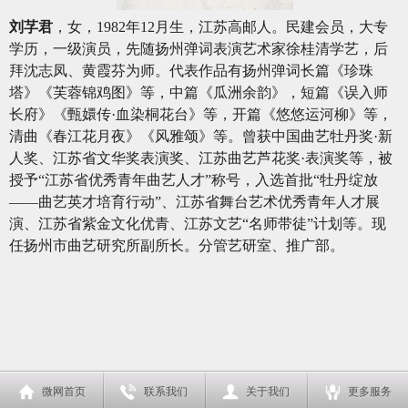
刘芓君
，女，1982年12月生，江苏高邮人。民建会员，大专
学历，一级演员，先随扬州弹词表演艺术家徐桂清学艺，后
拜沈志凤、黄霞芬为师。代表作品有扬州弹词长篇《珍珠
塔》《芙蓉锦鸡图》等，中篇《瓜洲余韵》，短篇《误入师
长府》《甄嬛传·血染桐花台》等，开篇《悠悠运河柳》等，
清曲《春江花月夜》《风雅颂》等。曾获中国曲艺牡丹奖·新
人奖、江苏省文华奖表演奖、江苏曲艺芦花奖·表演奖等，被
授予“江苏省优秀青年曲艺人才”称号，入选首批“牡丹绽放
——曲艺英才培育行动”、江苏省舞台艺术优秀青年人才展
演、江苏省紫金文化优青、江苏文艺“名师带徒”计划等。现
任扬州市曲艺研究所副所长。分管艺研室、推广部。
微网首页
联系我们
关于我们
更多服务