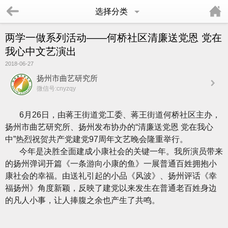
选择分类
两学一做系列活动——何桥社区清廉送党恩 党在
我心中文艺演出
2018-06-27
扬州市曲艺研究所
微信号:cnyzqy
6月26日，由蒋王街道党工委、蒋王街道何桥社区主办，
扬州市曲艺研究所、扬州发布协办的“清廉送党恩 党在我心
中”热烈祝贺共产党建党97周年文艺晚会隆重举行。
今年是决胜全面建成小康社会的关键一年。我所演员带来
的扬州弹词开篇《一条游向小康的鱼》一展普通百姓拥抱小
康社会的幸福。由送礼引起的小品《风波》、扬州评话《幸
福扬州》角度新颖，反映了建党以来发生在普通老百姓身边
的凡人小事，让人捧腹之余也产生了共鸣。