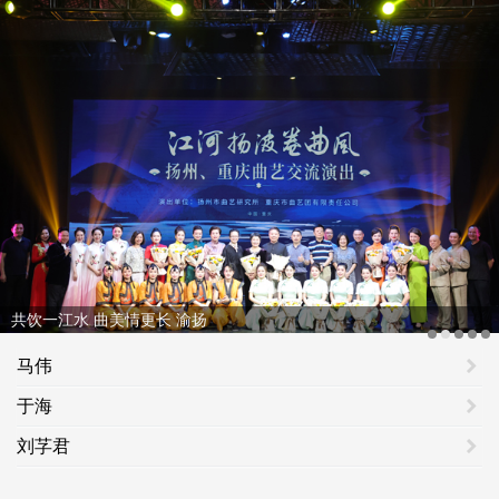
共饮一江水 曲美情更长 渝扬
马伟
于海
刘芓君